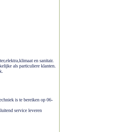
er,elektra,klimaat en sanitair.
elijke als particuliere klanten.
k.
techniek is te bereiken op 06-
uitend service leveren