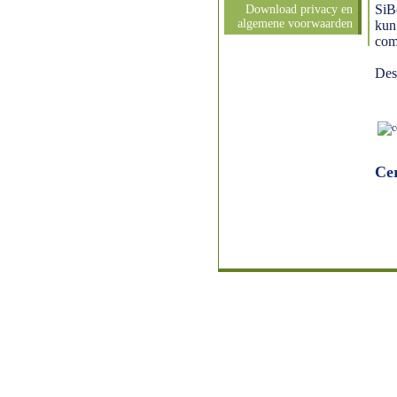
SiB
Download privacy en
algemene voorwaarden
kun
com
Des
Ce