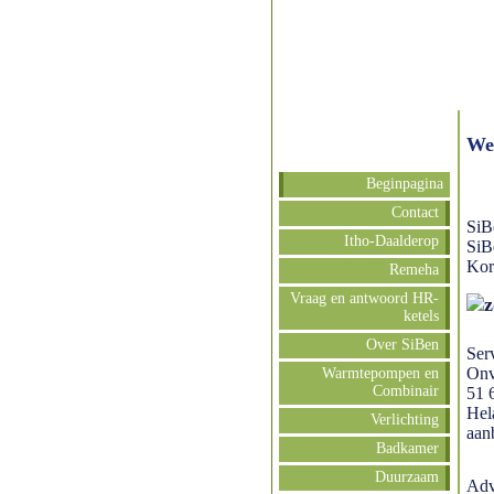
We
Beginpagina
Contact
SiBe
Itho-Daalderop
SiBe
Kort
Remeha
Vraag en antwoord HR-
ketels
Over SiBen
Ser
Onve
Warmtepompen en
Combinair
51 
Hel
Verlichting
aan
Badkamer
Duurzaam
Adv