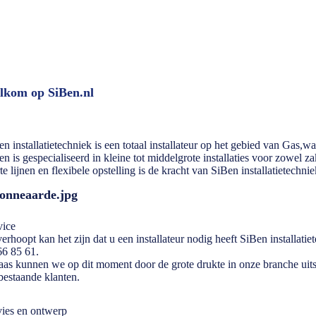
lkom op SiBen.nl
n installatietechniek is een totaal installateur op het gebied van Gas,wat
n is gespecialiseerd in kleine tot middelgrote installaties voor zowel zak
e lijnen en flexibele opstelling is de kracht van SiBen installatietechnie
vice
rhoopt kan het zijn dat u een installateur nodig heeft SiBen installatie
66 85 61.
aas kunnen we op dit moment door de grote drukte in onze branche uitsl
bestaande klanten.
ies en ontwerp