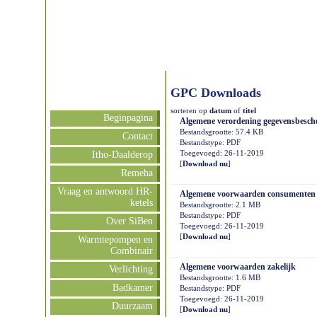
GPC Downloads
sorteren op
datum
of
titel
Beginpagina
Algemene verordening gegevensbesc
Bestandsgrootte: 57.4 KB
Contact
Bestandstype: PDF
Toegevoegd: 26-11-2019
Itho-Daalderop
[
Download nu
]
Remeha
Vraag en antwoord HR-
Algemene voorwaarden consumenten
ketels
Bestandsgrootte: 2.1 MB
Bestandstype: PDF
Over SiBen
Toegevoegd: 26-11-2019
[
Download nu
]
Warmtepompen en
Combinair
Algemene voorwaarden zakelijk
Verlichting
Bestandsgrootte: 1.6 MB
Badkamer
Bestandstype: PDF
Toegevoegd: 26-11-2019
Duurzaam
[
Download nu
]